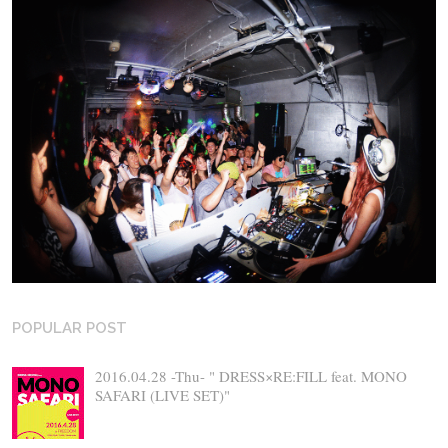
POPULAR POST
2016.04.28 -Thu- " DRESS×RE:FILL feat. MONO
SAFARI (LIVE SET)"