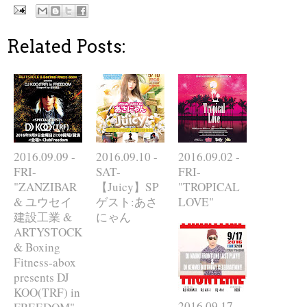
Related Posts:
2016.09.09 -
2016.09.10 -
2016.09.02 -
FRI-
SAT-
FRI-
"ZANZIBAR
【Juicy】SP
"TROPICAL
& ユウセイ
ゲスト:あさ
LOVE"
建設工業 &
にゃん
ARTYSTOCK
& Boxing
Fitness-abox
presents DJ
KOO(TRF) in
2016.09.17 -