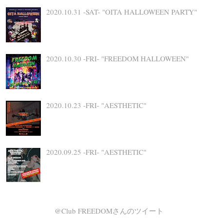
2020.10.31 -SAT- "OITA HALLOWEEN PARTY"
2020.10.30 -FRI- "FREEDOM HALLOWEEN"
2020.10.23 -FRI- "AESTHETIC"
2020.09.25 -FRI- "AESTHETIC"
@Club FREEDOMさんのツイート