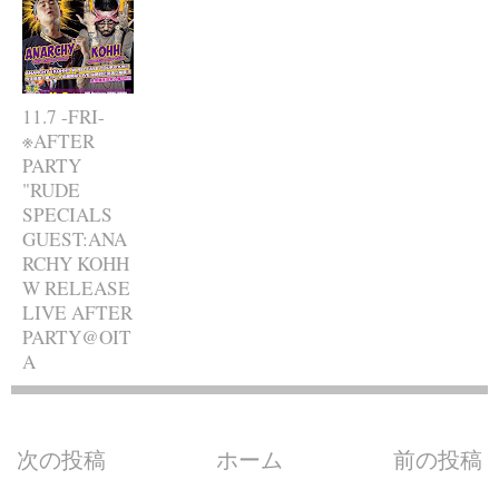
11.7 -FRI-
※AFTER
PARTY
"RUDE
SPECIALS
GUEST:ANA
RCHY KOHH
W RELEASE
LIVE AFTER
PARTY@OIT
A
次の投稿
ホーム
前の投稿