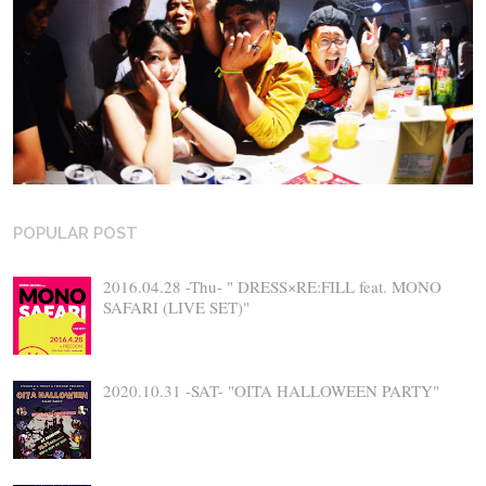
POPULAR POST
2016.04.28 -Thu- " DRESS×RE:FILL feat. MONO
SAFARI (LIVE SET)"
2020.10.31 -SAT- "OITA HALLOWEEN PARTY"