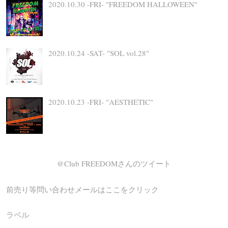
2020.10.30 -FRI- "FREEDOM HALLOWEEN"
2020.10.24 -SAT- "SOL vol.28"
2020.10.23 -FRI- "AESTHETIC"
@Club FREEDOMさんのツイート
前売り等問い合わせメールはここをクリック
ラベル