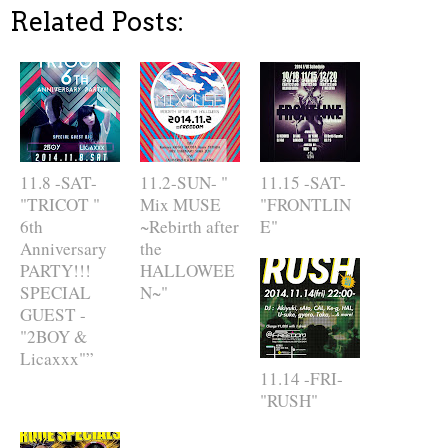
Related Posts:
11.8 -SAT-
11.2-SUN- "
11.15 -SAT-
"TRICOT "
Mix MUSE
"FRONTLIN
6th
~Rebirth after
E"
Anniversary
the
PARTY!!!
HALLOWEE
SPECIAL
N~"
GUEST -
"2BOY &
Licaxxx"”
11.14 -FRI-
"RUSH"