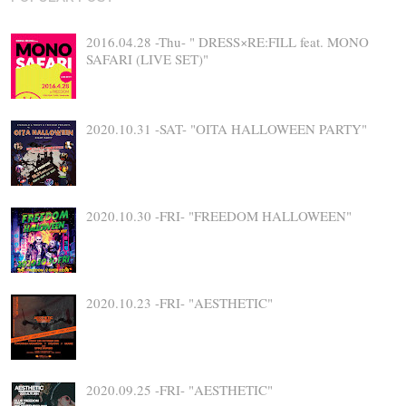
2016.04.28 -Thu- " DRESS×RE:FILL feat. MONO
SAFARI (LIVE SET)"
2020.10.31 -SAT- "OITA HALLOWEEN PARTY"
2020.10.30 -FRI- "FREEDOM HALLOWEEN"
2020.10.23 -FRI- "AESTHETIC"
2020.09.25 -FRI- "AESTHETIC"