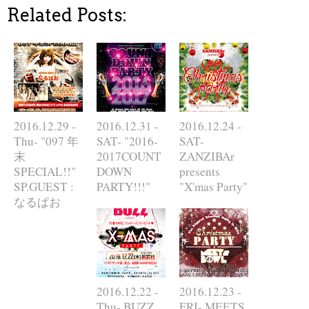
Related Posts:
2016.12.29 -
2016.12.31 -
2016.12.24 -
Thu- "097 年
SAT- "2016-
SAT-
末
2017COUNT
ZANZIBAr
SPECIAL!!"
DOWN
presents
SP.GUEST :
PARTY!!!"
"X'mas Party"
なるぱお
2016.12.22 -
2016.12.23 -
Thu- BUZZ
FRI- MEETS