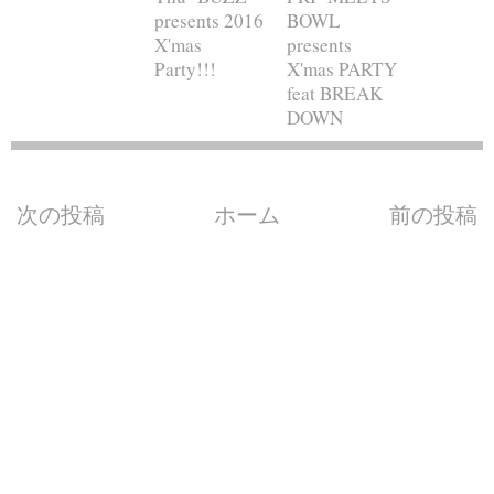
presents 2016
BOWL
X'mas
presents
Party!!!
X'mas PARTY
feat BREAK
DOWN
次の投稿
ホーム
前の投稿