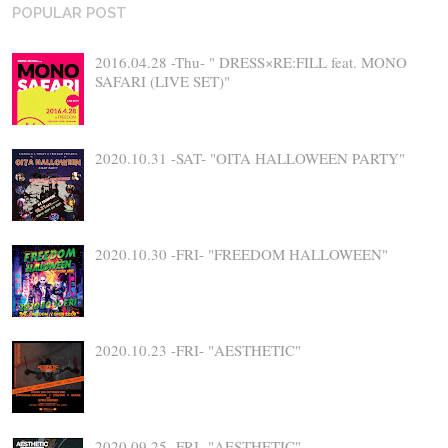
POPULAR POST
2016.04.28 -Thu- " DRESS×RE:FILL feat. MONO
SAFARI (LIVE SET)"
2020.10.31 -SAT- "OITA HALLOWEEN PARTY"
2020.10.30 -FRI- "FREEDOM HALLOWEEN"
2020.10.23 -FRI- "AESTHETIC"
2020.09.25 -FRI- "AESTHETIC"