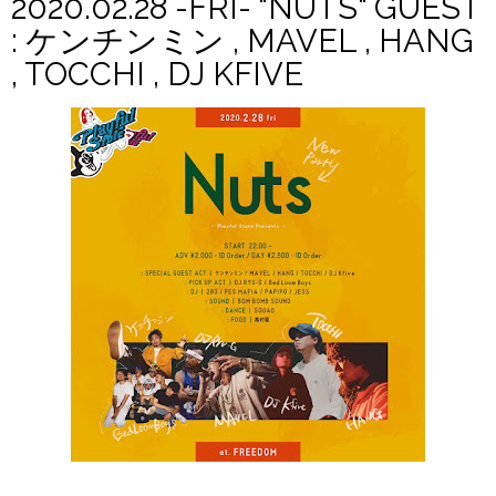
2020.02.28 -FRI- "NUTS" GUEST
: ケンチンミン , MAVEL , HANG
, TOCCHI , DJ KFIVE