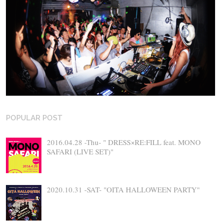
POPULAR POST
2016.04.28 -Thu- " DRESS×RE:FILL feat. MONO
SAFARI (LIVE SET)"
2020.10.31 -SAT- "OITA HALLOWEEN PARTY"