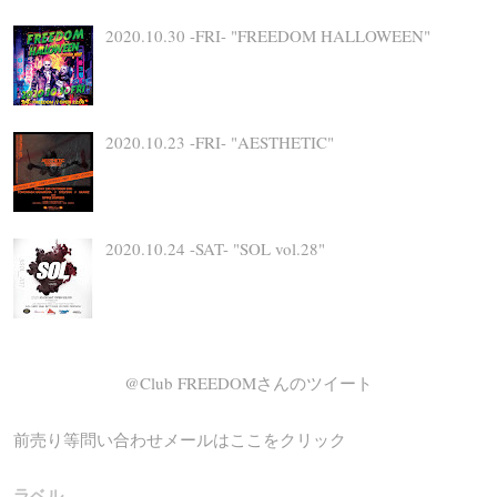
2020.10.30 -FRI- "FREEDOM HALLOWEEN"
2020.10.23 -FRI- "AESTHETIC"
2020.10.24 -SAT- "SOL vol.28"
@Club FREEDOMさんのツイート
前売り等問い合わせメールはここをクリック
ラベル