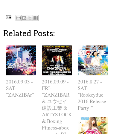
Related Posts:
2016.09.03 -
2016.09.09 -
2016.8.27 -
SAT-
FRI-
SAT-
"ZANZIBAr"
"ZANZIBAR
"Rookeydue
& ユウセイ
2016 Release
建設工業 &
Party!"
ARTYSTOCK
& Boxing
Fitness-abox