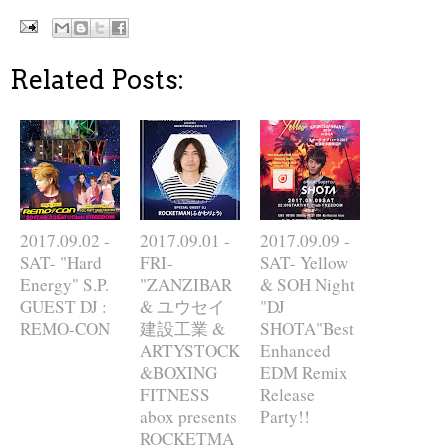
Related Posts:
2017.09.02 -
2017.09.01 -
2017.09.09 -
SAT- "Hard
FRI-
SAT- Yellow
Energy" S.P.
"ZANZIBAR
& SOH Night
GUEST DJ :
& ユウセイ
"DJ
REMO-CON
建設工業 &
SHOTA"Best
ARTYSTOCK
Enhanced
&BOXING
EDM Remix
FITNESS
Release
abox presents
Party!!
ROCKETMA