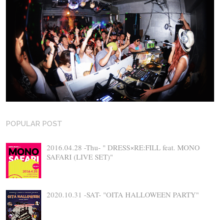
POPULAR POST
2016.04.28 -Thu- " DRESS×RE:FILL feat. MONO
SAFARI (LIVE SET)"
2020.10.31 -SAT- "OITA HALLOWEEN PARTY"