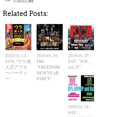
Related Posts:
2020.01.12 -
2020.01.10-
2020.01.25 -
SUN-"ウラ成
FRI-
SAT- "SOL
人式アフタ
"FREEDOM
vol.25"
ーパーティ
NEWYEAR
ー"
PARTY"
2020.01.18 -
SAT-