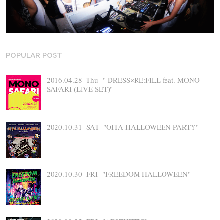
POPULAR POST
2016.04.28 -Thu- " DRESS×RE:FILL feat. MONO
SAFARI (LIVE SET)"
2020.10.31 -SAT- "OITA HALLOWEEN PARTY"
2020.10.30 -FRI- "FREEDOM HALLOWEEN"