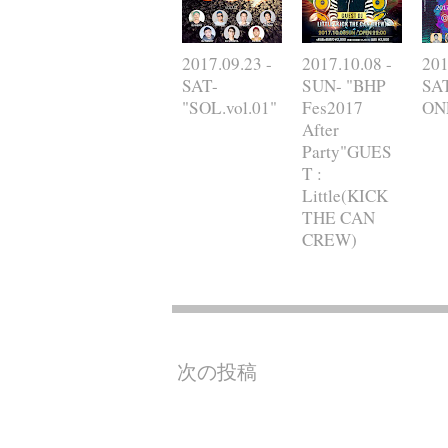
2017.09.23 -
2017.10.08 -
201
SAT-
SUN- "BHP
SAT
"SOL.vol.01"
Fes2017
ONE
After
Party"GUES
T :
Little(KICK
THE CAN
CREW)
次の投稿