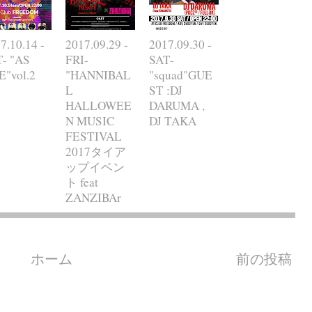
7.10.14 -
2017.09.29 -
2017.09.30 -
- "AS
FRI-
SAT-
"vol.2
"HANNIBAL
"squad"GUE
L
ST :DJ
HALLOWEE
DARUMA ,
N MUSIC
DJ TAKA
FESTIVAL
2017タイア
ップイベン
ト feat
ZANZIBAr
ホーム
前の投稿