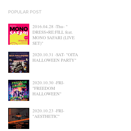
POPULAR POST
2016.04.28 -Thu- "
DRESS×RE:FILL feat.
MONO SAFARI (LIVE
SET)"
2020.10.31 -SAT- "OITA
HALLOWEEN PARTY"
2020.10.30 -FRI-
"FREEDOM
HALLOWEEN"
2020.10.23 -FRI-
"AESTHETIC"