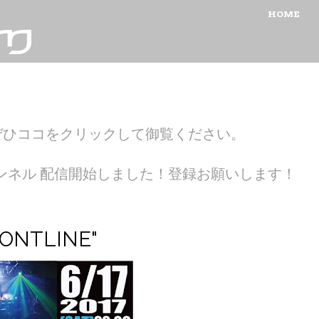
MENU
SKIP TO CON
HOME
ぜひココをクリックして御覧ください。
ubeチャンネル 配信開始しました！登録お願いします！
FRONTLINE"