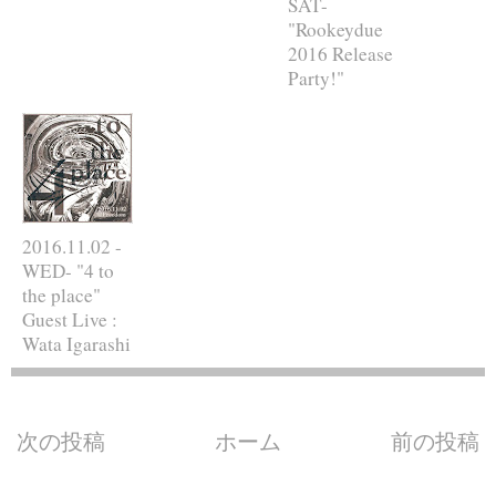
SAT-
"Rookeydue
2016 Release
Party!"
2016.11.02 -
WED- "4 to
the place"
Guest Live :
Wata Igarashi
次の投稿
ホーム
前の投稿