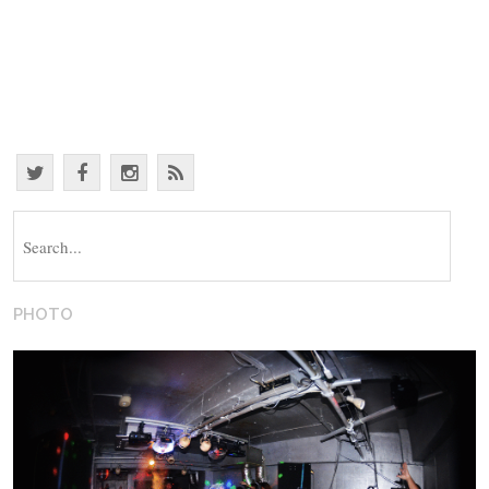
S
e
a
r
PHOTO
c
h