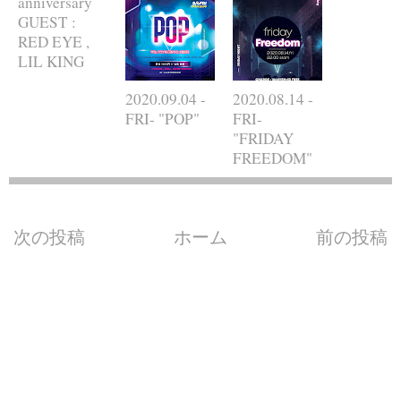
anniversary
GUEST :
RED EYE ,
LIL KING
2020.09.04 -
2020.08.14 -
FRI- "POP"
FRI-
"FRIDAY
FREEDOM"
次の投稿
ホーム
前の投稿