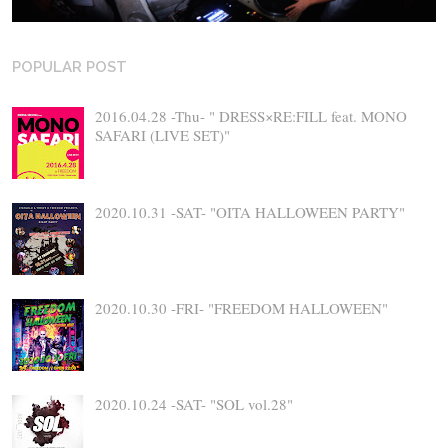
POPULAR POST
2016.04.28 -Thu- " DRESS×RE:FILL feat. MONO
SAFARI (LIVE SET)"
2020.10.31 -SAT- "OITA HALLOWEEN PARTY"
2020.10.30 -FRI- "FREEDOM HALLOWEEN"
2020.10.24 -SAT- "SOL vol.28"