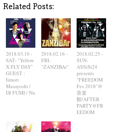
Related Posts:
2018.03.10 -
2018.02.16 -
2018.02.25 -
SAT- "Yellow
FRI-
SUN-
X FLY DAY"
"ZANZIBAr"
ASSiSt24
GUEST :
presents
Iimori
"FREEDOM
Masayoshi /
Fes 2018"@
DJ FUMI / Nu
音楽
館/AFTER
PARTY@FR
EEDOM