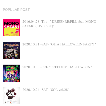
POPULAR POST
2016.04.28 -Thu- " DRESS×RE:FILL feat. MONO
SAFARI (LIVE SET)"
2020.10.31 -SAT- "OITA HALLOWEEN PARTY"
2020.10.30 -FRI- "FREEDOM HALLOWEEN"
2020.10.24 -SAT- "SOL vol.28"