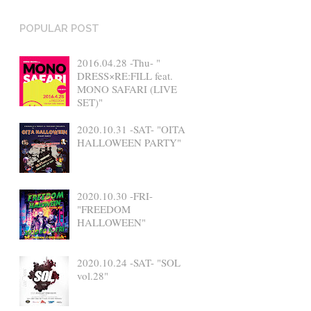
POPULAR POST
2016.04.28 -Thu- "
DRESS×RE:FILL feat.
MONO SAFARI (LIVE
SET)"
2020.10.31 -SAT- "OITA
HALLOWEEN PARTY"
2020.10.30 -FRI-
"FREEDOM
HALLOWEEN"
2020.10.24 -SAT- "SOL
vol.28"