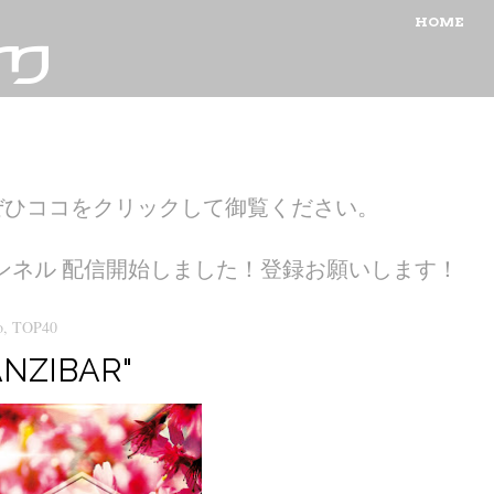
MENU
SKIP TO CON
HOME
ぜひココをクリックして御覧ください。
ubeチャンネル 配信開始しました！登録お願いします！
o
,
TOP40
ZANZIBAR"