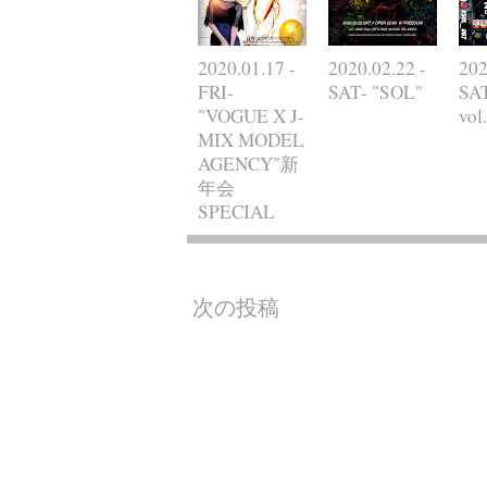
2020.01.17 -
2020.02.22 -
202
FRI-
SAT- "SOL"
SA
"VOGUE X J-
vol
MIX MODEL
AGENCY"新
年会
SPECIAL
次の投稿