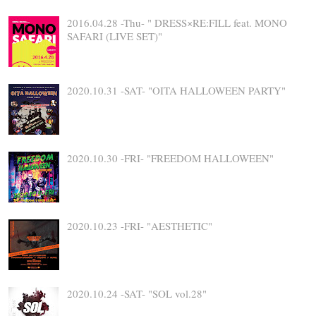
2016.04.28 -Thu- " DRESS×RE:FILL feat. MONO
SAFARI (LIVE SET)"
2020.10.31 -SAT- "OITA HALLOWEEN PARTY"
2020.10.30 -FRI- "FREEDOM HALLOWEEN"
2020.10.23 -FRI- "AESTHETIC"
2020.10.24 -SAT- "SOL vol.28"