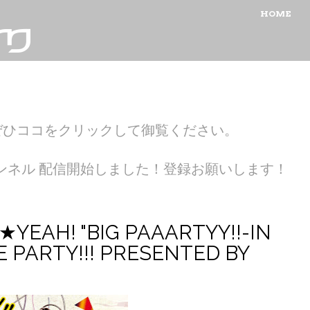
MENU
SKIP TO CON
HOME
ぜひココをクリックして御覧ください。
ubeチャンネル 配信開始しました！登録お願いします！
MI★YEAH! "BIG PAAARTYY!!-IN
 PARTY!!! PRESENTED BY