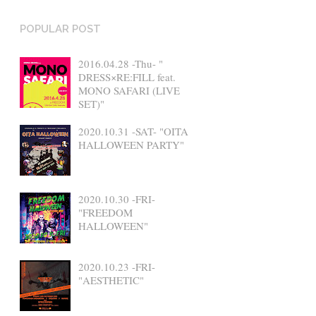
POPULAR POST
2016.04.28 -Thu- "
DRESS×RE:FILL feat.
MONO SAFARI (LIVE
SET)"
2020.10.31 -SAT- "OITA
HALLOWEEN PARTY"
2020.10.30 -FRI-
"FREEDOM
HALLOWEEN"
2020.10.23 -FRI-
"AESTHETIC"