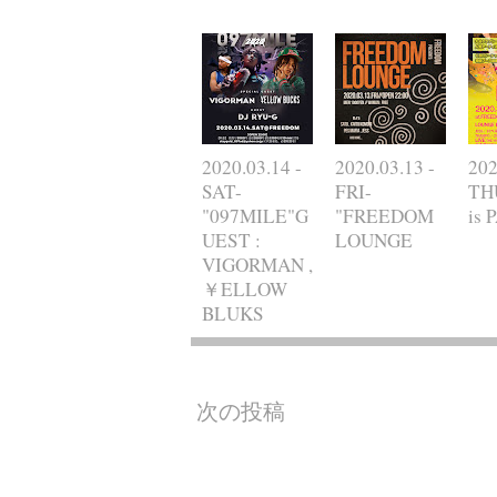
2020.03.14 -
2020.03.13 -
202
SAT-
FRI-
TH
"097MILE"G
"FREEDOM
is 
UEST :
LOUNGE
VIGORMAN ,
￥ELLOW
BLUKS
次の投稿