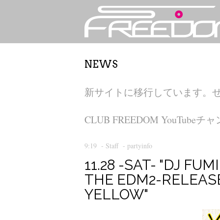
NEWS
新サイトに移行しています。
CLUB FREEDOM YouT
9:19
-
Staff
-
partyinfo
11.28 -SAT- "DJ FU
THE EDM2-RELEASE
YELLOW"