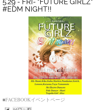
5.29 - FRI- "FUTURE GIRLZ"
#EDM NIGHT!!
■FACEBOOKイベントページ