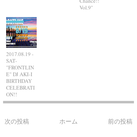
Chance!!
Vol.9"
2017.08.19 -
SAT-
"FRONTLIN
E" DJ AKI-I
BIRTHDAY
CELEBRATI
ON!!
次の投稿
ホーム
前の投稿