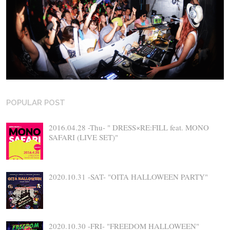
POPULAR POST
2016.04.28 -Thu- " DRESS×RE:FILL feat. MONO
SAFARI (LIVE SET)"
2020.10.31 -SAT- "OITA HALLOWEEN PARTY"
2020.10.30 -FRI- "FREEDOM HALLOWEEN"