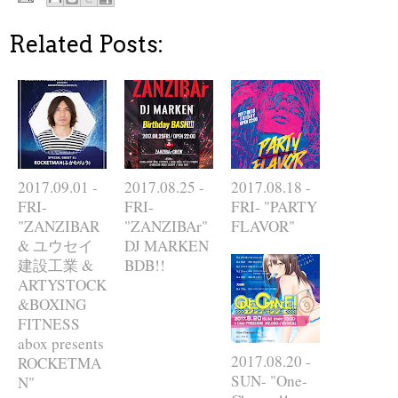
Related Posts:
2017.09.01 -
2017.08.25 -
2017.08.18 -
FRI-
FRI-
FRI- "PARTY
"ZANZIBAR
"ZANZIBAr"
FLAVOR"
& ユウセイ
DJ MARKEN
建設工業 &
BDB!!
ARTYSTOCK
&BOXING
FITNESS
abox presents
2017.08.20 -
ROCKETMA
SUN- "One-
N"