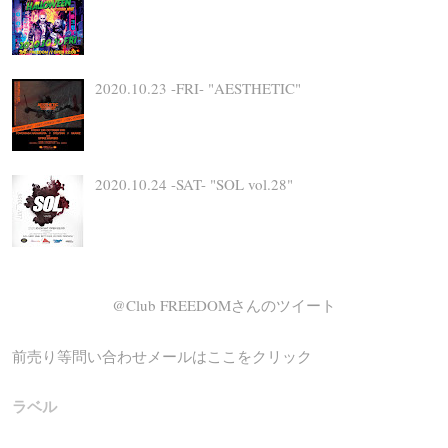
2020.10.23 -FRI- "AESTHETIC"
2020.10.24 -SAT- "SOL vol.28"
@Club FREEDOMさんのツイート
前売り等問い合わせメールはここをクリック
ラベル