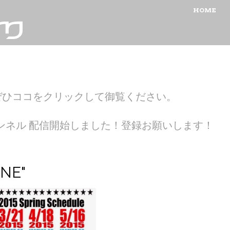
MENU
SKIP TO CON
HOME
ぜひココをクリックして御覧ください。
ubeチャンネル 配信開始しました！登録お願いします！
INE"