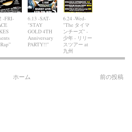
2 -FRI-
6.13 -SAT-
6.24 -Wed-
ACE
"STAY
"The タイマ
KES
GOLD 4TH
ンチーズ" -
sents
Anniversary
少年 - リリー
TRap”
PARTY!!"
スツアー at
九州
ホーム
前の投稿