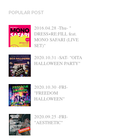
POPULAR POST
2016.04.28 -Thu- "
DRESS×RE:FILL feat.
MONO SAFARI (LIVE
SET)"
2020.10.31 -SAT- "OITA
HALLOWEEN PARTY"
2020.10.30 -FRI-
"FREEDOM
HALLOWEEN"
2020.09.25 -FRI-
"AESTHETIC"