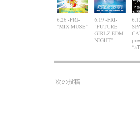
6.26 -FRI-
6.19 -FRI-
6.1
"MIX MUSE"
"FUTURE
SP
GIRLZ EDM
CA
NIGHT"
pre
“a
次の投稿