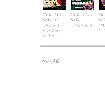
2018.12.01 -
2018.11.24 -
201
SAT- "AS
SAT-
SA
ONE"メイド
"SOL"vol.13
"V
インジャパ
年
ン ナイト
次の投稿