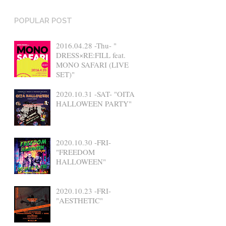
POPULAR POST
2016.04.28 -Thu- "
DRESS×RE:FILL feat.
MONO SAFARI (LIVE
SET)"
2020.10.31 -SAT- "OITA
HALLOWEEN PARTY"
2020.10.30 -FRI-
"FREEDOM
HALLOWEEN"
2020.10.23 -FRI-
"AESTHETIC"