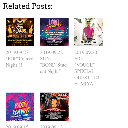
Related Posts:
2019.09.27 -
2019.09.22 -
2019.09.20 -
"POP"Cuervo
SUN-
FRI-
Night!!!
"BOND"Stud
"VOUGE"
ent Night"
SPECIAL
GUEST : DJ
FUMIYA
2019.09.15 -
2019.09.13 -