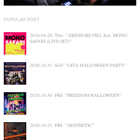
POPULAR POST
2016.04.28 -Thu- " DRESS×RE:FILL feat. MONO
SAFARI (LIVE SET)"
2020.10.31 -SAT- "OITA HALLOWEEN PARTY"
2020.10.30 -FRI- "FREEDOM HALLOWEEN"
2020.10.23 -FRI- "AESTHETIC"