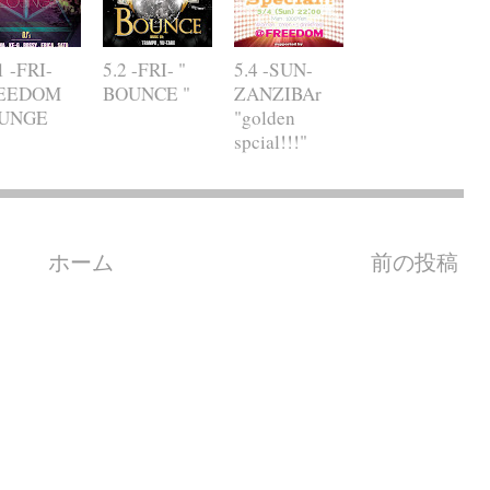
1 -FRI-
5.2 -FRI- "
5.4 -SUN-
EEDOM
BOUNCE "
ZANZIBAr
UNGE
"golden
spcial!!!"
ホーム
前の投稿