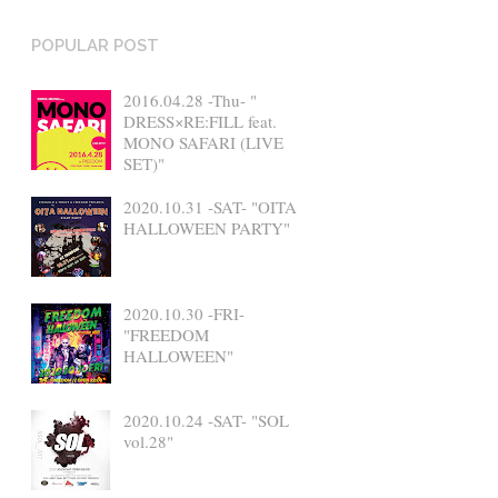
POPULAR POST
2016.04.28 -Thu- "
DRESS×RE:FILL feat.
MONO SAFARI (LIVE
SET)"
2020.10.31 -SAT- "OITA
HALLOWEEN PARTY"
2020.10.30 -FRI-
"FREEDOM
HALLOWEEN"
2020.10.24 -SAT- "SOL
vol.28"