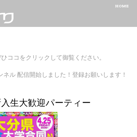
MENU
SKIP TO CON
HOME
ぜひココをクリックして御覧ください。
ubeチャンネル 配信開始しました！登録お願いします！
分県内新入生大歓迎パーティー