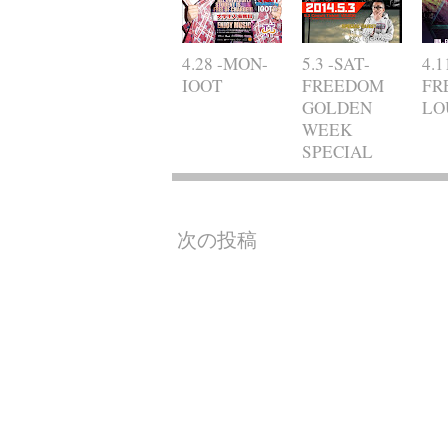
4.28 -MON-
5.3 -SAT-
4.1
IOOT
FREEDOM
FR
GOLDEN
LO
WEEK
SPECIAL
次の投稿