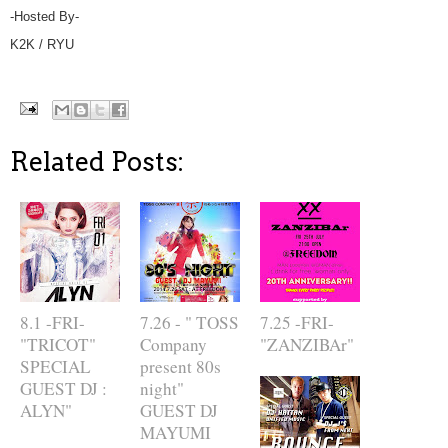
-Hosted By-
K2K / RYU
Related Posts:
8.1 -FRI-
7.26 - " TOSS
7.25 -FRI-
"TRICOT"
Company
"ZANZIBAr"
SPECIAL
present 80s
GUEST DJ :
night"
ALYN"
GUEST DJ
MAYUMI