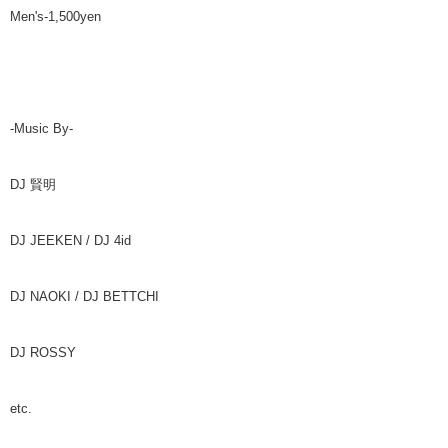
Men's-1,500yen
-Music By-
DJ 賢明
DJ JEEKEN / DJ 4id
DJ NAOKI / DJ BETTCHI
DJ ROSSY
etc.