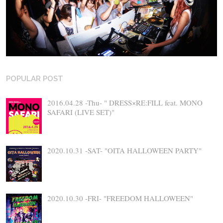
POPULAR POST
2016.04.28 -Thu- " DRESS×RE:FILL feat. MONO
SAFARI (LIVE SET)"
2020.10.31 -SAT- "OITA HALLOWEEN PARTY"
2020.10.30 -FRI- "FREEDOM HALLOWEEN"